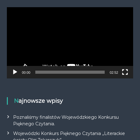
O
d
t
w
a
r
z
a
c
z
00:00
02:52
v
i
d
e
Najnowsze wpisy
o
Poznaliśmy finalistów Wojewódzkiego Konkursu
Pięknego Czytania.
Wojewódzki Konkurs Pięknego Czytania „Literackie
światy Olgi Tokarczuk”