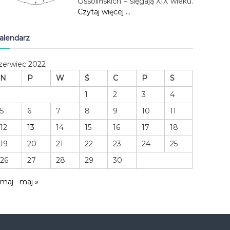
Ossolińskich – sięgają XIX wieku.
Czytaj więcej …
alendarz
zerwiec 2022
N
P
W
Ś
C
P
S
1
2
3
4
5
6
7
8
9
10
11
12
13
14
15
16
17
18
19
20
21
22
23
24
25
26
27
28
29
30
 maj
maj »