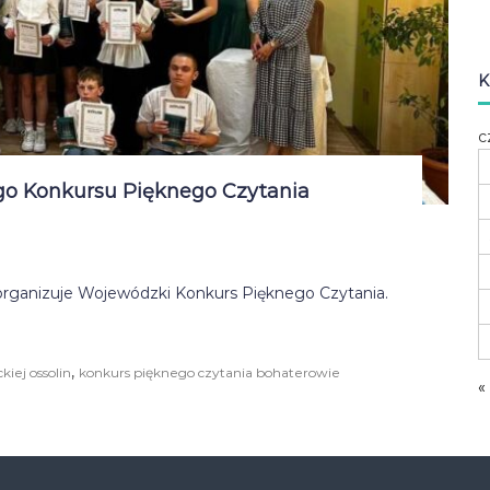
K
c
go Konkursu Pięknego Czytania
organizuje Wojewódzki Konkurs Pięknego Czytania.
,
iej ossolin
konkurs pięknego czytania bohaterowie
«