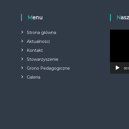
Menu
Nas
O
Strona główna
d
Aktualności
t
Kontakt
w
a
Stowarzyszenie
r
Grono Pedagogiczne
z
00:
a
Galeria
c
z
v
i
d
e
o