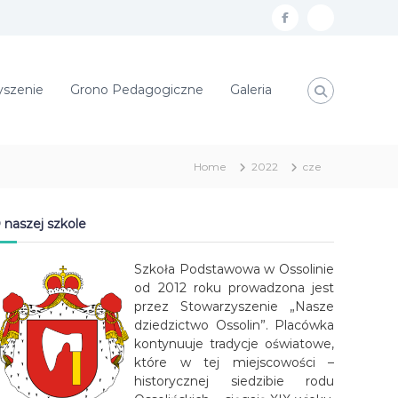
f
E
a
m
c
a
yszenie
Grono Pedagogiczne
Galeria
e
i
b
l
o
Home
2022
cze
o
k
 naszej szkole
Szkoła Podstawowa w Ossolinie
od 2012 roku prowadzona jest
przez Stowarzyszenie „Nasze
dziedzictwo Ossolin”. Placówka
kontynuuje tradycje oświatowe,
które w tej miejscowości –
historycznej siedzibie rodu