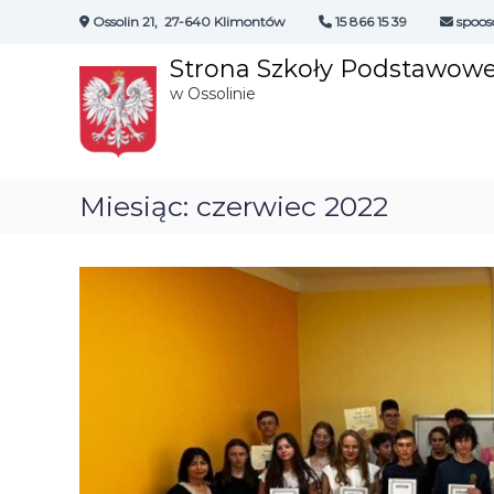
S
Ossolin 21, 27-640 Klimontów
15 866 15 39
spoos
k
i
Strona Szkoły Podstawowe
p
w Ossolinie
t
o
c
o
n
Miesiąc:
czerwiec 2022
t
e
n
t