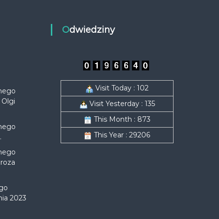
Odwiedziny
Visit Today : 102
nego
 Olgi
Visit Yesterday : 135
This Month : 873
nego
This Year : 29206
.
nego
proza
ego
nia 2023