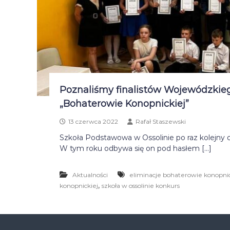
Poznaliśmy finalistów Wojewódzkie
„Bohaterowie Konopnickiej”
13 czerwca 2022
Rafał Staszewski
Szkoła Podstawowa w Ossolinie po raz kolejny 
W tym roku odbywa się on pod hasłem […]
Aktualności
eliminacje bohaterowie konopnick
,
konopnickiej
szkoła w ossolinie konkurs